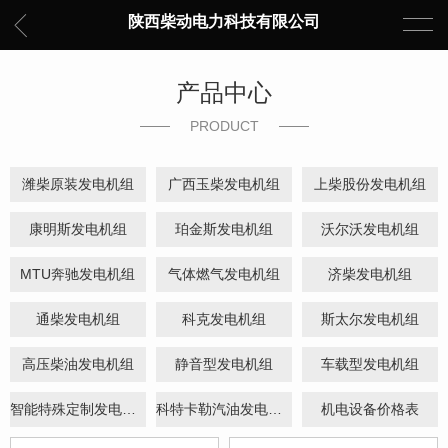
陕西柴动电力科技有限公司
产品中心
PRODUCT
潍柴原装发电机组
广西玉柴发电机组
上柴股份发电机组
康明斯发电机组
珀金斯发电机组
沃尔沃发电机组
MTU奔驰发电机组
气体燃气发电机组
济柴发电机组
通柴发电机组
科克发电机组
斯太尔发电机组
高压柴油发电机组
静音型发电机组
车载型发电机组
智能特殊定制发电机组
科特卡勒汽油发电机组
机电设备价格表