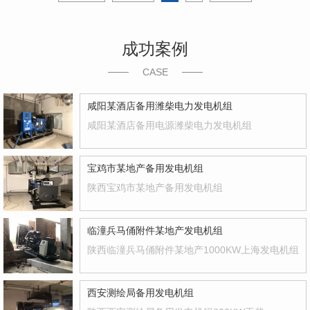
成功案例
CASE
咸阳某酒店备用潍柴电力发电机组
咸阳某酒店备用电源潍柴电力发电机组
宝鸡市某地产备用发电机组
陕西宝鸡市某地产备用发电机组
临潼兵马俑附件某地产发电机组
陕西临潼兵马俑附件某地产1000KW上海发电机组
西安测绘局备用发电机组