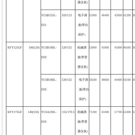
通仪表
)
YC6B155L-
103/113
电子调
52900
46400
42600
41200
3
D21
速
(
带自
保护）
KFY125GF
100(120)
YC6B180L-
120/132
机械调
53900
45900
41800
40500
3
D20
速
(
带普
通仪表
)
YC6B180L-
120/132
电子调
56500
48600
44400
43100
4
D20
速
(
带自
保护
)
KFY175GF
140(150)
YC6A230L-
155/170.5
机械调
71200
63400
57700
55300
5
D20
速
(
带普
通仪表
)