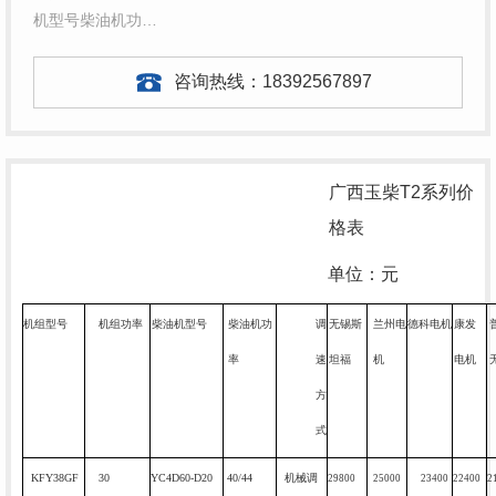
机型号柴油机功…
咨询热线：
18392567897
广西玉柴T2系列价
格表
单位：元
机组型号
机组功率
柴油机型号
柴油机功
调
无锡斯
兰州电
德科电机
康发
率
速
坦福
机
电机
方
式
KFY38GF
30
YC4D60-D20
40/44
机械调
29800
25000
23400
22400
2