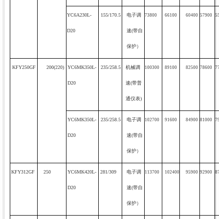
YC6A230L-
155/170.5
电子调
73800
66100
60400
57900
5
D20
速
(
带自
保护）
KFY250GF
200(220)
YC6MK350L-
235/258.5
机械调
100300
89100
82500
78600
7
D20
速
(
带普
通仪表
)
YC6MK350L-
235/258.5
电子调
102700
91600
84900
81000
7
D20
速
(
带自
保护）
KFY312GF
250
YC6MK420L-
281/309
电子调
113700
102400
95900
92900
8
D20
速
(
带自
保护）