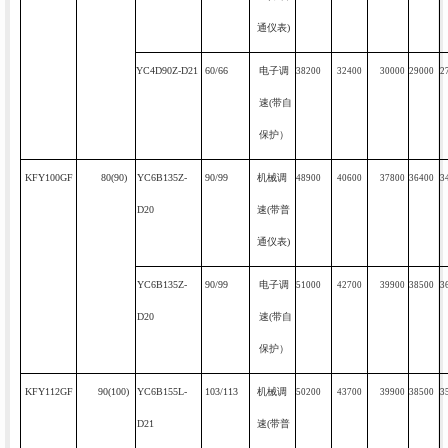
通仪表
)
YC4D90Z-D21
60/66
电子调
38200
32400
30000
29000
2
速
(
带自
保护）
KFY100GF
80(90)
YC6B135Z-
90/99
机械调
48900
40600
37800
36400
3
D20
速
(
带普
通仪表
)
YC6B135Z-
90/99
电子调
51000
42700
39900
38500
3
D20
速
(
带自
保护）
KFY112GF
90(100)
YC6B155L-
103/113
机械调
50200
43700
39900
38500
3
D21
速
(
带普