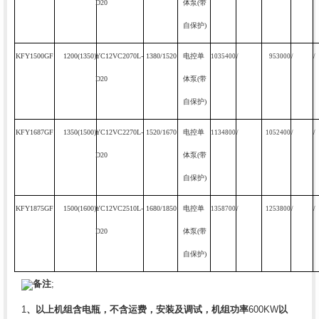
D20
体泵
(
带
自保护
)
KFY1500GF
1200(1350)
YC12VC2070L-
1380/1520
电控单
1035400
/
953000
/
/
D20
体泵
(
带
自保护
)
KFY1687GF
1350(1500)
YC12VC2270L-
1520/1670
电控单
1134800
/
1052400
/
/
D20
体泵
(
带
自保护
)
KFY1875GF
1500(1600)
YC12VC2510L-
1680/1850
电控单
1358700
/
1253800
/
/
D20
体泵
(
带
自保护
)
备注
;
1
、以上机组含电瓶，不含运费，安装及调试，机组功率
600KW
以