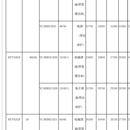
速
(
带普
通仪表
)
YC4D60-D20
40/44
电调
31700
26800
25400
24300
2
（带自
保护）
KFY50GF
40(50)
YC4D85Z-D20
55/60.5
机械调
33800
28800
27300
26300
2
速
(
带普
通仪表
)
YC4D85Z-D20
55/60.5
电子调
35700
30700
29200
28200
2
速
(
带自
保护）
KFY62GF
50
YC4D90Z-D21
60/66
机械调
36300
30400
28100
27100
2
速
(
带普