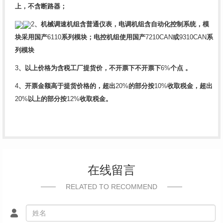
上，不含断路器；
2
、机械调速机组含普通仪表，电调机组含自动化控制系统，模
块采用国产
6110
系列模块；电控机组使用国产
7210CAN
或
9310CAN
系
列模块
3
、以上价格为含税工厂提货价，不开票
下
不开票下
6%
个
点
。
4
、开票金额高于提货价格的，超出
20%
的部分按
10%
收取税金，超出
20%
以上的部分按
12%
收取税金。
在线留言
RELATED TO RECOMMEND