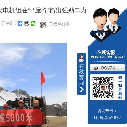
电机组在“**屋脊”输出强劲电力
分享到：
二维码分享
在
QQ咨询
线
客
扫
一
服
扫
更
精
彩
咨询热线：
18392567897