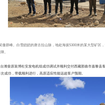
傲群峰。白雪皑皑的唐古拉山脉，地处海拔5300米的某大型矿区
保障。
台潍柴原装博杜安发电机组成功调试并顺利交付西藏那曲市嘉黎县客
一次成功，带载顺利进行，高原适应性能远超客户预期。