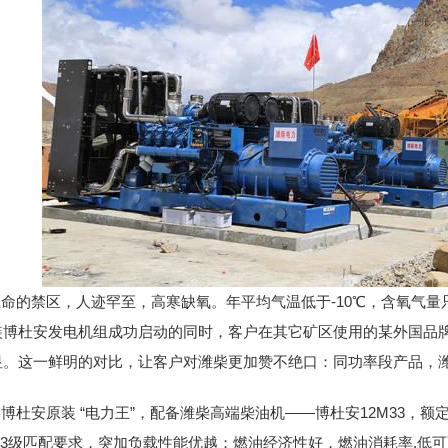
命的禁区，人迹罕至，高寒缺氧。年平均气温低于-10℃，含氧气量
装博杜安发电机组成功启动的同时，客户在其它矿区使用的某外国品
显。这一鲜明的对比，让客户对潍柴更加赞不绝口：同功率段产品，潍
博杜安原装 “电力王”，配备潍柴高端柴油机——博杜安12M33，额定功
3级匹配要求，突加负载性能优越；燃油经济性好，燃油消耗率.低可至