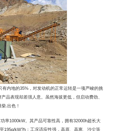
只有内地的35%，对发动机的正常运转是一项严峻的挑
牌产品表现却差强人意。虽然海拔更低，但启动费劲、
柴.出色！
率1000kW。其产品可靠性高，拥有32000h超长大
195g/kW?h；工况适应性强，高原、高寒、沙尘等