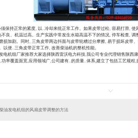
保持正常的紧度, 以..冷却来统正常工作。如果皮带过松, 容易打滑, 使
散热不良、机温过高。生产实践中常发生水箱高温不下的情况, 停车检查, 
磨损加剧。同时, 三角皮带两边抖面与皮带轮糟过分摩擦, 易于损坏皮带、
。以便..三角皮带正常工作, 改善柴油机的整机性能。
发电机组厂家推荐大家选择陕西雷沃电力科技,我公司专业代理销售陕西康
,功率覆盖面宽,应用领域广,公司建有..的质量..体系,建立了包括工艺规
.
-206KVA发电机组
柴油发电机组的风扇皮带调整的方法