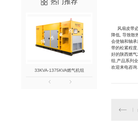
热门推荐
风扇皮带必须
降低, 导致
会使轴和轴承
带的松紧程度
好的陕西燃气
组,产品系列全
欢迎来电咨询
组
33KVA-1375KVA燃气机组
55KVA