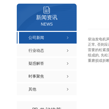
新闻资讯
NEWS
公司新闻
柴油发电机风
正常, 否则
雷要的松紧度
行业动态
组成的, 先
重磨损或折断
疑惑解答
时事聚焦
其他