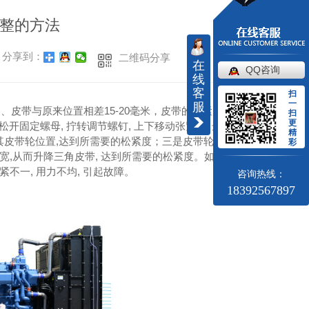
整的方法
分享到：
二维码分享
在
QQ咨询
线
客
扫
一
服
、皮带与原来位置相差15-20毫米，皮带的松紧度视为
扫
更
固定螺母, 拧转调节螺钉, 上下移动张紧轮, 达到所
精
变其皮带轮位置,达到所需要的松紧度；三是皮带轮由两半
彩
糟宽,从而升降三角皮带, 达到所需要的松紧度。如皮带严
不一, 用力不均, 引起故障。
咨询热线：
18392567897