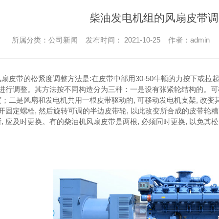
柴油发电机组的风扇皮带调
所属分类：公司新闻 发布时间： 2021-10-25 作者：admin
扇皮带的松紧度调整方法是:在皮带中部用30-50牛顿的力按下或拉起
应进行调整。其方法按不同构造分为三种：一是设有张紧轮结构的。可松开
；二是风扇和发电机共用一根皮带驱动的, 可移动发电机支架, 改
松开固定螺栓, 然后旋转可调的半边皮带轮, 以此改变所合成的皮带轮
, 应及时更换。有的柴油机风扇皮带是两根, 必须同时更换, 以免其松紧