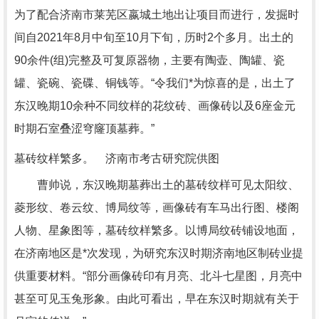
为了配合济南市莱芜区嬴城土地出让项目而进行，发掘时
间自2021年8月中旬至10月下旬，历时2个多月。出土的
90余件(组)完整及可复原器物，主要有陶壶、陶罐、瓷
罐、瓷碗、瓷碟、铜钱等。“令我们*为惊喜的是，出土了
东汉晚期10余种不同纹样的花纹砖、画像砖以及6座金元
时期石室叠涩穹窿顶墓葬。”
墓砖纹样繁多。 济南市考古研究院供图
曹帅说，东汉晚期墓葬出土的墓砖纹样可见太阳纹、
菱形纹、卷云纹、博局纹等，画像砖有车马出行图、楼阁
人物、星象图等，墓砖纹样繁多。以博局纹砖铺设地面，
在济南地区是*次发现，为研究东汉时期济南地区制砖业提
供重要材料。“部分画像砖印有月亮、北斗七星图，月亮中
甚至可见玉兔形象。由此可看出，早在东汉时期就有关于