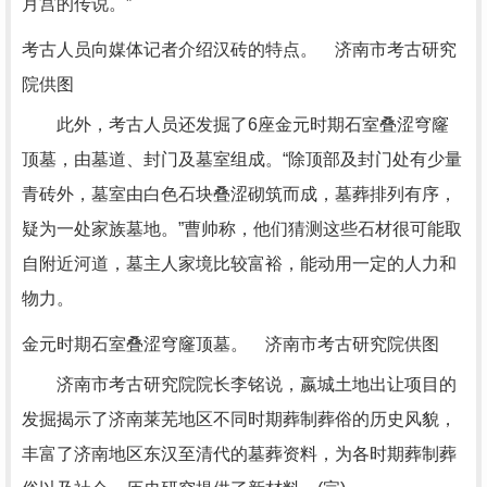
月宫的传说。”
考古人员向媒体记者介绍汉砖的特点。 济南市考古研究
院供图
此外，考古人员还发掘了6座金元时期石室叠涩穹窿
顶墓，由墓道、封门及墓室组成。“除顶部及封门处有少量
青砖外，墓室由白色石块叠涩砌筑而成，墓葬排列有序，
疑为一处家族墓地。”曹帅称，他们猜测这些石材很可能取
自附近河道，墓主人家境比较富裕，能动用一定的人力和
物力。
金元时期石室叠涩穹窿顶墓。 济南市考古研究院供图
济南市考古研究院院长李铭说，嬴城土地出让项目的
发掘揭示了济南莱芜地区不同时期葬制葬俗的历史风貌，
丰富了济南地区东汉至清代的墓葬资料，为各时期葬制葬